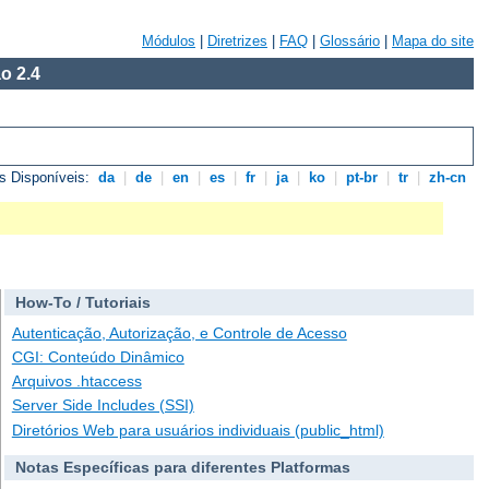
Módulos
|
Diretrizes
|
FAQ
|
Glossário
|
Mapa do site
o 2.4
s Disponíveis:
da
|
de
|
en
|
es
|
fr
|
ja
|
ko
|
pt-br
|
tr
|
zh-cn
How-To / Tutoriais
Autenticação, Autorização, e Controle de Acesso
CGI: Conteúdo Dinâmico
Arquivos .htaccess
Server Side Includes (SSI)
Diretórios Web para usuários individuais (public_html)
Notas Específicas para diferentes Platformas