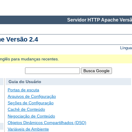
Servidor HTTP Apache Versã
e Versão 2.4
Língua
 Inglês para mudanças recentes.
Guia do Usuário
Portas de escuta
Arquivos de Configuração
Seções de Configuração
Cachê de Conteúdo
Negociação de Conteúdo
Objetos Dinâmicos Compartilhados (DSO)
Variáveis de Ambiente