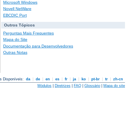
Microsoft Windows
Novell NetWare
EBCDIC Port
Outros Tópicos
Perguntas Mais Frequentes
Mapa do Site
Documentação para Desenvolvedores
Outras Notas
s Disponíveis:
da
|
de
|
en
|
es
|
fr
|
ja
|
ko
|
pt-br
|
tr
|
zh-cn
Módulos
|
Diretrizes
|
FAQ
|
Glossário
|
Mapa do site