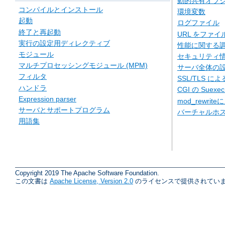
動的共有オブジェ
コンパイルとインストール
環境変数
起動
ログファイル
終了と再起動
URL をファ
実行の設定用ディレクティブ
性能に関する
モジュール
セキュリティ
マルチプロセッシングモジュール (MPM)
サーバ全体の
フィルタ
SSL/TLS に
ハンドラ
CGI の Suexe
Expression parser
mod_rewriteに
サーバとサポートプログラム
バーチャルホ
用語集
Copyright 2019 The Apache Software Foundation.
この文書は
Apache License, Version 2.0
のライセンスで提供されていま